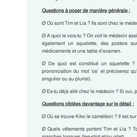
Questions à poser de manière générale :
Ø Où sont Tim et Lia ? Ils sont chez le méde
Ø A quoi le vois-tu ? On voit le médecin as
également un squelette, des posters su
médicaments et une table d’examen.
Ø De quoi est constitué un squelette ? I
prononciation du mot ‘os’ et préciserez qu’
singulier ou au pluriel).
Ø Es-tu déjà allé chez le médecin ? Si oui, 
Questions ciblées davantage sur le détail :
Ø Où se trouve Kiko le caméléon ? Il est sur
Ø Quels vêtements portent Tim et Lia ? T
manches longues (tee-shirt et/ou gilet)