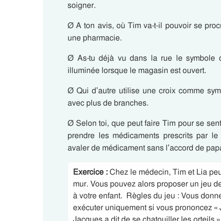
soigner.
Ø A ton avis, où Tim va-t-il pouvoir se pro
une pharmacie.
Ø As-tu déjà vu dans la rue le symbole d
illuminée lorsque le magasin est ouvert.
Ø Qui d’autre utilise une croix comme sym
avec plus de branches.
Ø Selon toi, que peut faire Tim pour se sent
prendre les médicaments prescrits par le 
avaler de médicament sans l’accord de papa
Exercice :
Chez le médecin, Tim et Lia peuv
mur. Vous pouvez alors proposer un jeu de 
à votre enfant. Règles du jeu : Vous donnez
exécuter uniquement si vous prononcez « Ja
Jacques a dit de se chatouiller les orteils » 