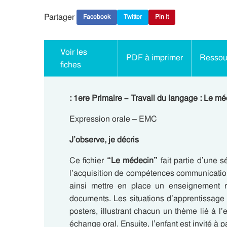
Partager
Facebook
Twitter
Pin It
Voir les
PDF à imprimer
Ressour
fiches
: 1ere Primaire – Travail du langage : Le m
Expression orale – EMC
J’observe, je décris
Ce fichier
“Le médecin”
fait partie d’une s
l’acquisition de compétences communication
ainsi mettre en place un enseignement ré
documents. Les situations d’apprentissage
posters, illustrant chacun un thème lié à l
échange oral. Ensuite, l’enfant est invité à p