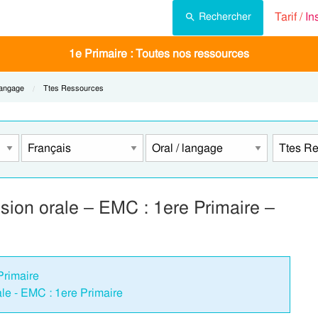
Tarif /
In
Rechercher
1e Primaire : Toutes nos ressources
t:
langage
Current:
Ttes Ressources
ion orale – EMC : 1ere Primaire –
Primaire
le - EMC : 1ere Primaire