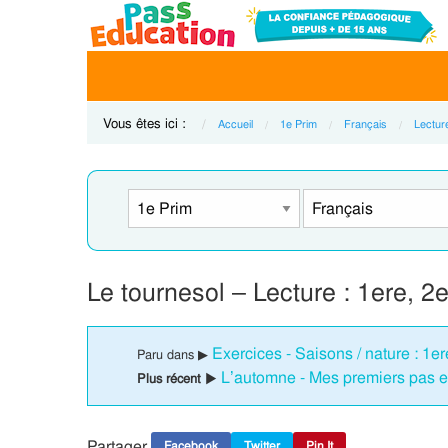
Vous êtes ici :
Accueil
1e Prim
Français
Lecture
Le tournesol – Lecture : 1ere, 
Exercices - Saisons / nature : 1e
Paru dans ▶
L’automne - Mes premiers pas en
Plus récent ▶
Partager
Facebook
Twitter
Pin It