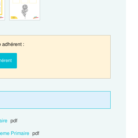
 adhérent :
hérent
aire
pdf
 2eme Primaire
pdf