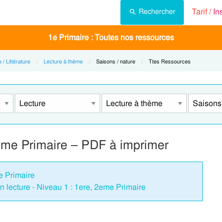
Tarif /
In
Rechercher
1e Primaire : Toutes nos ressources
 / Littérature
Lecture à thème
Current:
Saisons / nature
Current:
Ttes Ressources
2eme Primaire – PDF à imprimer
re Primaire
 lecture - Niveau 1 : 1ere, 2eme Primaire