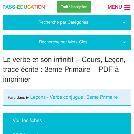
PASS
-EDU
CA
TION
MENU
Tarif / Inscription
Recherche par Catégories
Recherche par Mots-Clés
Le verbe et son infinitif – Cours, Leçon,
trace écrite : 3eme Primaire – PDF à
imprimer
Leçons - Verbe conjugué : 3eme Primaire
Paru dans ▶
Voir les fiches