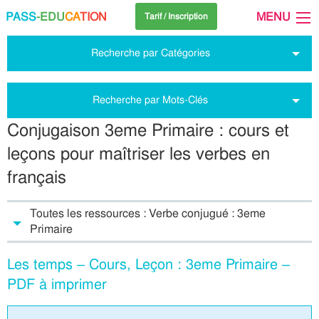
PASS
-EDU
CA
TION
MENU
Tarif / Inscription
Recherche par Catégories
Recherche par Mots-Clés
Conjugaison 3eme Primaire : cours et
leçons pour maîtriser les verbes en
français
Toutes les ressources : Verbe conjugué : 3eme
Primaire
Les temps – Cours, Leçon : 3eme Primaire –
PDF à imprimer