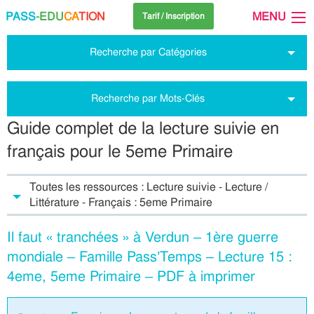
PASS
-EDU
CA
TION
MENU
Tarif / Inscription
Recherche par Catégories
Recherche par Mots-Clés
Guide complet de la lecture suivie en
français pour le 5eme Primaire
Toutes les ressources : Lecture suivie - Lecture /
Littérature - Français : 5eme Primaire
Il faut « tranchées » à Verdun – 1ère guerre
mondiale – Famille Pass’Temps – Lecture 15 :
4eme, 5eme Primaire – PDF à imprimer