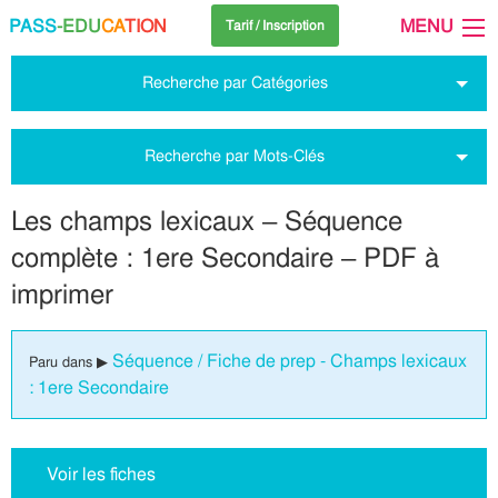
PASS
-EDU
CA
TION
MENU
Tarif / Inscription
Recherche par Catégories
Recherche par Mots-Clés
Les champs lexicaux – Séquence
complète : 1ere Secondaire – PDF à
imprimer
Séquence / Fiche de prep - Champs lexicaux
Paru dans ▶
: 1ere Secondaire
Voir les fiches