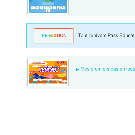
Tout l'univers Pass Educat
PE
-E
DI
TION
Mes premiers pas en lectu