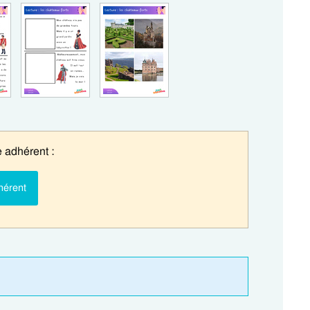
 adhérent :
hérent