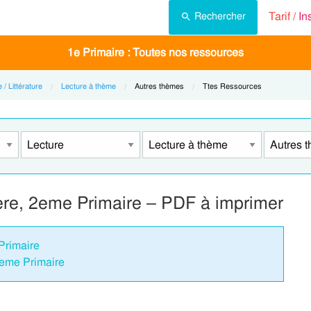
Tarif /
In
Rechercher
1e Primaire : Toutes nos ressources
 / Littérature
Lecture à thème
Current:
Autres thèmes
Current:
Ttes Ressources
1ere, 2eme Primaire – PDF à imprimer
Primaire
2eme Primaire