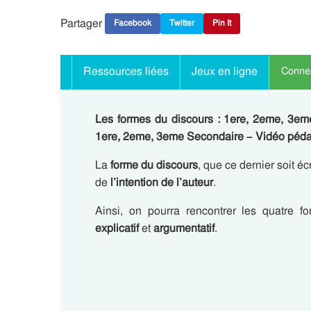
Partager
Facebook
Twitter
Pin It
Ressources liées
Jeux en ligne
Connex
Les formes du discours : 1ere, 2eme, 3em
1ere, 2eme, 3eme Secondaire – Vidéo péd
La
forme du discours
, que ce dernier soit écr
de
l’intention de l’auteur
.
Ainsi, on pourra rencontrer les quatre f
explicatif
et
argumentatif
.