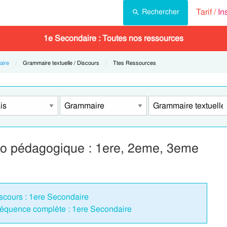
Tarif /
In
Rechercher
1e Secondaire : Toutes nos ressources
ire
Current:
Grammaire textuelle / Discours
Current:
Ttes Ressources
éo pédagogique : 1ere, 2eme, 3eme
iscours : 1ere Secondaire
Séquence complète : 1ere Secondaire