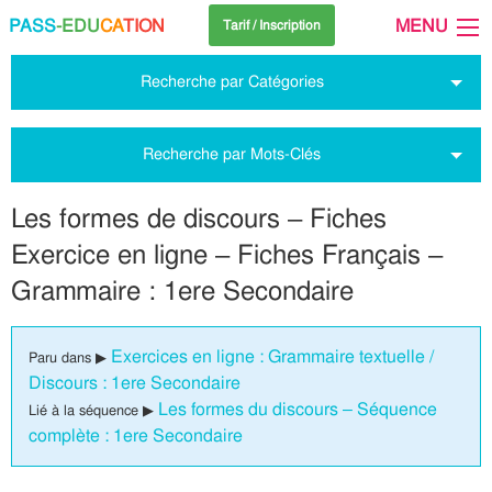
PASS
-EDU
CA
TION
MENU
Tarif / Inscription
Recherche par Catégories
Recherche par Mots-Clés
Les formes de discours – Fiches
Exercice en ligne – Fiches Français –
Grammaire : 1ere Secondaire
Exercices en ligne : Grammaire textuelle /
Paru dans ▶
Discours : 1ere Secondaire
Les formes du discours – Séquence
Lié à la séquence ▶
complète : 1ere Secondaire