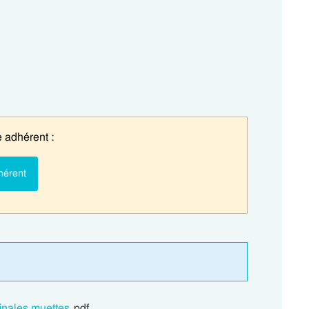
 adhérent :
hérent
finales muettes
pdf