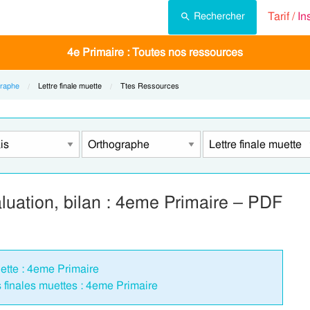
Tarif /
In
Rechercher
4e Primaire : Toutes nos ressources
raphe
Current:
Lettre finale muette
Current:
Ttes Ressources
aluation, bilan : 4eme Primaire – PDF
uette : 4eme Primaire
es finales muettes : 4eme Primaire