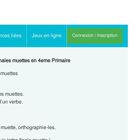
ces liées
Jeux en ligne
Connexion / Inscription
 finales muettes en 4eme Primaire
s muettes
es muettes.
d’un verbe.
 muette, orthographie-les.