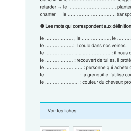
retarder → le …………………………. plan
chanter → le …………………………. trans
❸ Les mots qui correspondent aux définitions 
le ……………… , le ………………, le ……………… : 
le ………………: il coule dans nos veines.
le ……………… ….. ……………… : il nous donne le
le ……………… : recouvert de tuiles, il protè
le …………………… : personne qui achète da
le ……………….… : la grenouille l’utilise c
le ……………….… : couleur du cheveux proch
Voir les fiches