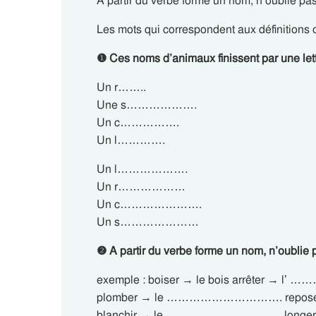
A partir du verbe forme un nom, n’oublie pas l
Les mots qui correspondent aux définitions on
❶ Ces noms d’animaux finissent par une lett
Un r……..
Une s……………….
Un c…………….
Un l………….
Un l……………….
Un r………………
Un c………………….
Un s…………………
❷ A partir du verbe forme un nom, n’oublie pa
exemple : boiser → le bois arrêter →
plomber → le …………………………. rep
blanchir → le …………………………. lon