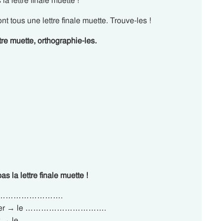
a lettre finale muette !
t tous une lettre finale muette. Trouve-les !
re muette, orthographie-les.
s la lettre finale muette !
 l’ ………………………….
oser → le ………………………….
ger → le ………………………….