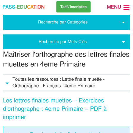
PASS
-EDU
CA
TION
MENU
Tarif / Inscription
Recherche par Catégories
Recherche par Mots-Clés
Maîtriser l'orthographe des lettres finales
muettes en 4eme Primaire
Toutes les ressources : Lettre finale muette -
Orthographe - Français : 4eme Primaire
Les lettres finales muettes – Exercices
d’orthographe : 4eme Primaire – PDF à
imprimer