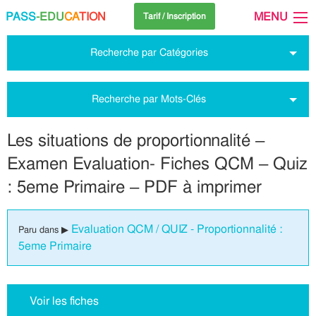
PASS
-EDU
CA
TION
MENU
Tarif / Inscription
Recherche par Catégories
Recherche par Mots-Clés
Les situations de proportionnalité –
Examen Evaluation- Fiches QCM – Quiz
: 5eme Primaire – PDF à imprimer
Evaluation QCM / QUIZ - Proportionnalité :
Paru dans ▶
5eme Primaire
Voir les fiches