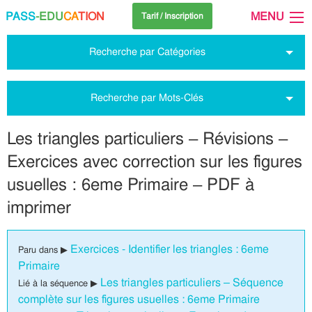
PASS
-EDU
CA
TION
MENU
Tarif / Inscription
Recherche par Catégories
Recherche par Mots-Clés
Les triangles particuliers – Révisions –
Exercices avec correction sur les figures
usuelles : 6eme Primaire – PDF à
imprimer
Exercices - Identifier les triangles : 6eme
Paru dans ▶
Primaire
Les triangles particuliers – Séquence
Lié à la séquence ▶
complète sur les figures usuelles : 6eme Primaire