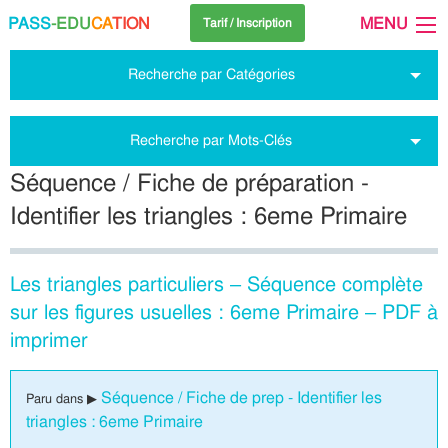
PASS
-EDU
CA
TION
MENU
Tarif / Inscription
Recherche par Catégories
Recherche par Mots-Clés
Séquence / Fiche de préparation -
Identifier les triangles : 6eme Primaire
Les triangles particuliers – Séquence complète
sur les figures usuelles : 6eme Primaire – PDF à
imprimer
Séquence / Fiche de prep - Identifier les
Paru dans ▶
triangles : 6eme Primaire