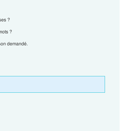
ses ?
 mots ?
e son demandé.