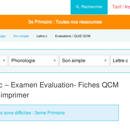
Tarif /
In
Rechercher
3e Primaire : Toutes nos ressources
ogie
Son simple
Current:
Lettre c
Current:
Evaluations / QUIZ QCM
re c – Examen Evaluation- Fiches QCM
 imprimer
s sons difficiles : 3eme Primaire