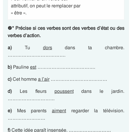
attributif, on peut le remplacer par
« être ».
❷
*
Précise si ces verbes sont des verbes d’état ou des
verbes d’action.
a)
Tu
dors
dans ta chambre.
……………………………….
b)
Pauline
est
……………………………….
c)
Cet homme
a l’air
………………………………
d)
Les fleurs
poussent
dans le jardin.
…………………………
e)
Mes parents
aiment
regarder la télévision.
……………………
f)
Cette idée
paraît
insensée. ………………………