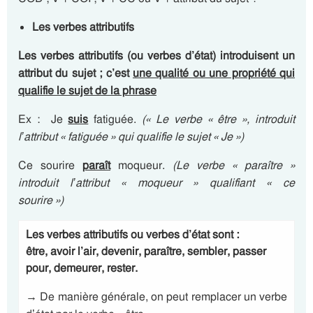
Les verbes attributifs
Les verbes attributifs (ou verbes d’état) introduisent un
attribut du sujet ; c’est
une qualité ou une propriété qui
qualifie le sujet de la phrase
Ex : Je
suis
fatiguée.
(
« Le verbe « être », introduit
l’attribut « fatiguée » qui qualifie le sujet « Je »)
Ce sourire
paraît
moqueur.
(Le verbe « paraître »
introduit l’attribut « moqueur » qualifiant « ce
sourire »)
Les verbes
attributifs ou verbes d’état
sont
:
être, avoir l’air, devenir, paraître, sembler, passer
pour, demeurer, rester.
→
De manière générale, on peut remplacer un verbe