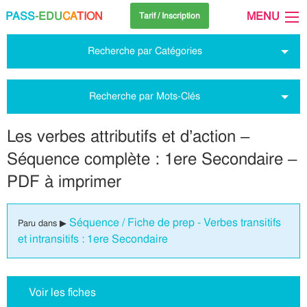
PASS
-EDU
CA
TION
MENU
Tarif / Inscription
Recherche par Catégories
Recherche par Mots-Clés
Les verbes attributifs et d’action –
Séquence complète : 1ere Secondaire –
PDF à imprimer
Séquence / Fiche de prep - Verbes transitifs
Paru dans ▶
et intransitifs : 1ere Secondaire
Voir les fiches