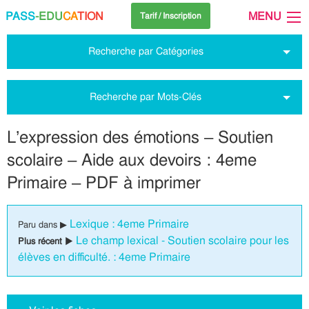
PASS
-EDU
CA
TION
MENU
Tarif / Inscription
Recherche par Catégories
Recherche par Mots-Clés
L’expression des émotions – Soutien
scolaire – Aide aux devoirs : 4eme
Primaire – PDF à imprimer
Lexique : 4eme Primaire
Paru dans ▶
Le champ lexical - Soutien scolaire pour les
Plus récent ▶
élèves en difficulté. : 4eme Primaire