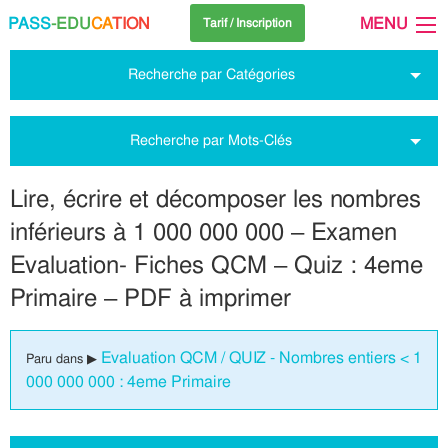
PASS
-EDU
CA
TION
MENU
Tarif / Inscription
Recherche par Catégories
Recherche par Mots-Clés
Lire, écrire et décomposer les nombres
inférieurs à 1 000 000 000 – Examen
Evaluation- Fiches QCM – Quiz : 4eme
Primaire – PDF à imprimer
Evaluation QCM / QUIZ - Nombres entiers < 1
Paru dans ▶
000 000 000 : 4eme Primaire