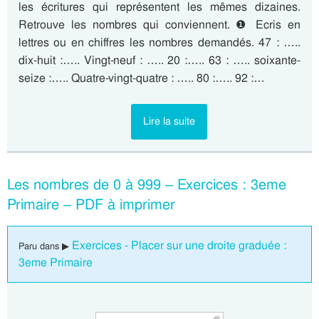
les écritures qui représentent les mêmes dizaines.
Retrouve les nombres qui conviennent. ❶ Ecris en
lettres ou en chiffres les nombres demandés. 47 : …..
dix-huit :….. Vingt-neuf : ….. 20 :….. 63 : ….. soixante-
seize :….. Quatre-vingt-quatre : ….. 80 :….. 92 :…
Lire la suite
Les nombres de 0 à 999 – Exercices : 3eme
Primaire – PDF à imprimer
Exercices - Placer sur une droite graduée :
Paru dans ▶
3eme Primaire