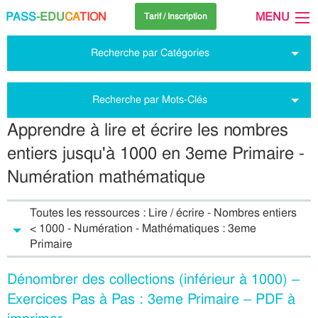
PASS
-EDU
CA
TION
MENU
Tarif / Inscription
Recherche par Catégories
Recherche par Mots-Clés
Apprendre à lire et écrire les nombres
entiers jusqu'à 1000 en 3eme Primaire -
Numération mathématique
Toutes les ressources : Lire / écrire - Nombres entiers
< 1000 - Numération - Mathématiques : 3eme
Primaire
Dénombrer des collections (inférieur à 1000) –
Exercices Pas à Pas : 3eme Primaire – PDF à