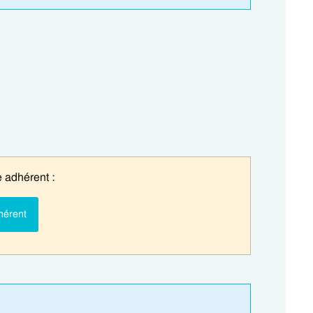
 adhérent :
hérent