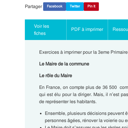
Partager
Facebook
Twitter
Pin It
Voir les
PDF à imprimer
Ressour
fiches
Exercices à imprimer pour la 3eme Primaire
Le Maire de la commune
Le rôle du Maire
En France, on compte plus de 36 500 com
qui est élu pour la diriger. Mais, il n’est p
de représenter les habitants.
Ensemble, plusieurs décisions peuvent êt
personnes âgées, rénover la voierie ou e
Le Maire doit s’assurer que les règles s