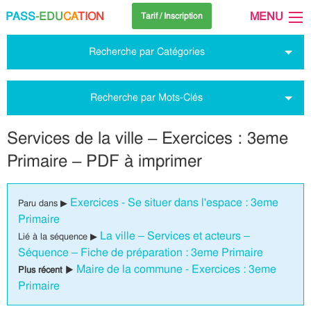
PASS
-EDU
CA
TION
MENU
Tarif / Inscription
Recherche par Catégories
Recherche par Mots-Clés
Services de la ville – Exercices : 3eme
Primaire – PDF à imprimer
Exercices - Se situer dans l'espace : 3eme
Paru dans ▶
Primaire
La ville – Services et acteurs –
Lié à la séquence ▶
Séquence – Fiche de préparation : 3eme Primaire
Maire de la commune - Exercices : 3eme
Plus récent ▶
Primaire