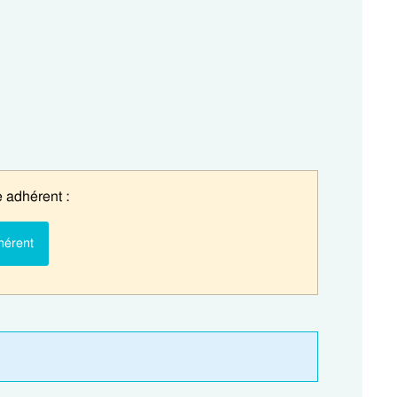
 adhérent :
hérent