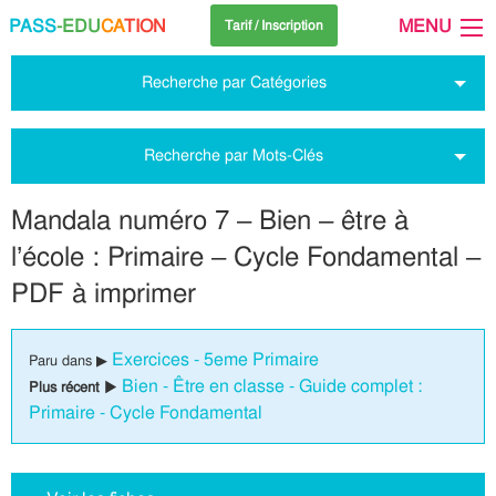
PASS
-EDU
CA
TION
MENU
Tarif / Inscription
Recherche par Catégories
Recherche par Mots-Clés
Mandala numéro 7 – Bien – être à
l’école : Primaire – Cycle Fondamental –
PDF à imprimer
Exercices - 5eme Primaire
Paru dans ▶
Bien - Être en classe - Guide complet :
Plus récent ▶
Primaire - Cycle Fondamental