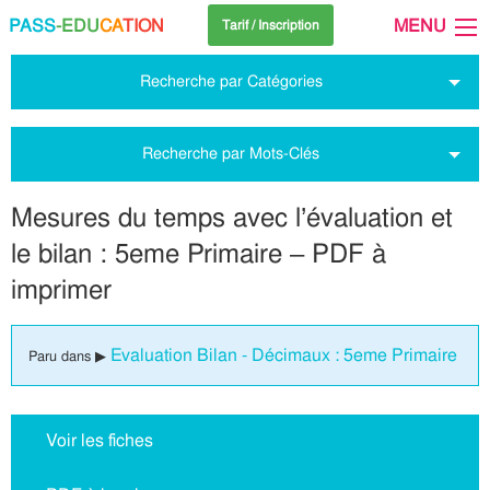
PASS
-EDU
CA
TION
MENU
Tarif / Inscription
Recherche par Catégories
Recherche par Mots-Clés
Mesures du temps avec l’évaluation et
le bilan : 5eme Primaire – PDF à
imprimer
Evaluation Bilan - Décimaux : 5eme Primaire
Paru dans ▶
Voir les fiches