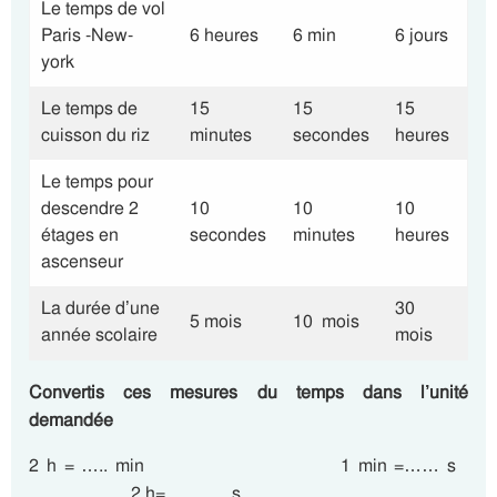
Le temps de vol
Paris -New-
6 heures
6 min
6 jours
york
Le temps de
15
15
15
cuisson du riz
minutes
secondes
heures
Le temps pour
descendre 2
10
10
10
étages en
secondes
minutes
heures
ascenseur
La durée d’une
30
5 mois
10 mois
année scolaire
mois
Convertis ces mesures du temps dans l’unité
demandée
2 h = ….. min 1 min =…… s
2 h= ………. s