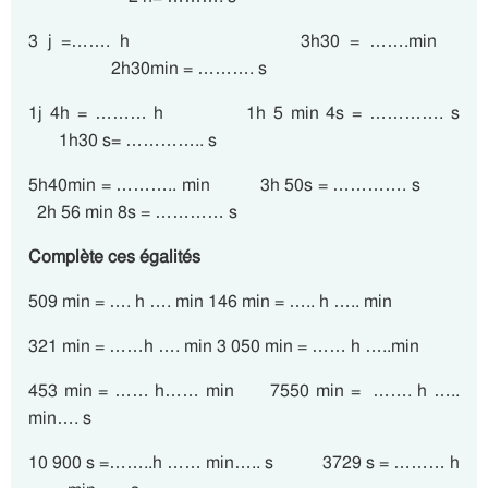
3 j =……. h 3h30 = …….min
2h30min = ………. s
1j 4h = ……… h 1h 5 min 4s = …………. s
1h30 s= ………….. s
5h40min = ……….. min 3h 50s = …………. s
2h 56 min 8s = ………… s
Complète ces égalités
509 min = …. h …. min 146 min = ….. h ….. min
321 min = ……h …. min 3 050 min = …… h …..min
453 min = …… h…… min 7550 min = ……. h …..
min…. s
10 900 s =……..h …… min….. s 3729 s = ……… h