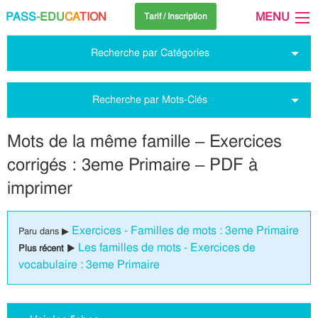
PASS
-EDU
CA
TION
MENU
Tarif / Inscription
Recherche par Catégories
Recherche par Mots-Clés
Mots de la même famille – Exercices
corrigés : 3eme Primaire – PDF à
imprimer
Exercices - Familles de mots : 3eme Primaire
Paru dans ▶
Les familles de mots - Exercices de
Plus récent ▶
vocabulaire : 3eme Primaire