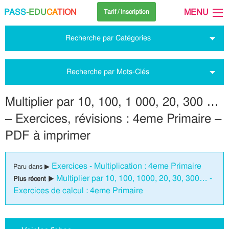
PASS
-EDU
CA
TION
MENU
Tarif / Inscription
Recherche par Catégories
Recherche par Mots-Clés
Multiplier par 10, 100, 1 000, 20, 300 …
– Exercices, révisions : 4eme Primaire –
PDF à imprimer
Exercices - Multiplication : 4eme Primaire
Paru dans ▶
Multiplier par 10, 100, 1000, 20, 30, 300… -
Plus récent ▶
Exercices de calcul : 4eme Primaire