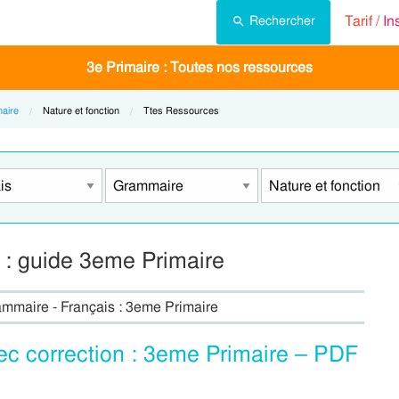
Tarif /
In
Rechercher
3e Primaire : Toutes nos ressources
aire
Current:
Nature et fonction
Current:
Ttes Ressources
 : guide 3eme Primaire
rammaire - Français : 3eme Primaire
ec correction : 3eme Primaire – PDF