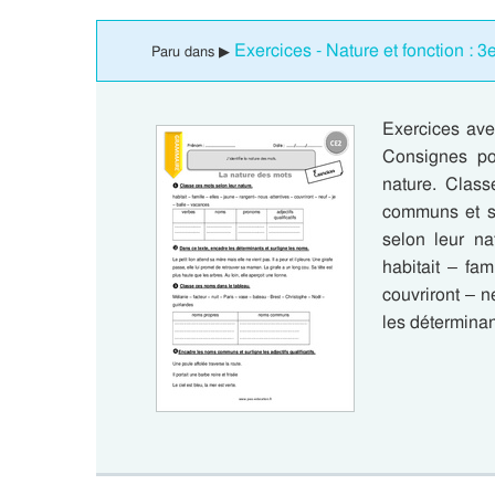
Exercices - Nature et fonction : 
Paru dans ▶
Exercices ave
Consignes po
nature. Clas
communs et sur
selon leur na
habitait – fam
couvriront – n
les déterminan