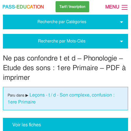
PASS
-EDU
CA
TION
MENU
Tarif / Inscription
Recherche par Catégories
Recherche par Mots-Clés
Ne pas confondre t et d – Phonologie –
Etude des sons : 1ere Primaire – PDF à
imprimer
Leçons - t / d - Son complexe, confusion :
Paru dans ▶
1ere Primaire
Voir les fiches