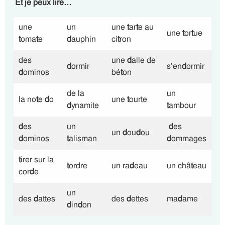
Et je peux lire…
une
un
une
t
ar
t
e au
une
t
or
t
ue
t
oma
t
e
d
auphin
ci
t
ron
des
une
d
alle de
d
ormir
s’en
d
ormir
d
ominos
bé
t
on
de la
un
la no
t
e
d
o
une
t
ourte
d
ynamite
t
ambour
d
es
un
d
es
un
d
ou
d
ou
d
ominos
t
alisman
d
ommages
t
irer sur la
t
ordre
un ra
d
eau
un châ
t
eau
cor
d
e
un
des
d
attes
des
d
ettes
ma
d
ame
d
in
d
on