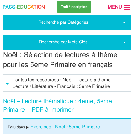
PASS
-EDU
CA
TION
MENU
Tarif / Inscription
Recherche par Catégories
Recherche par Mots-Clés
Noël : Sélection de lectures à thème
pour les 5eme Primaire en français
Toutes les ressources : Noël - Lecture à thème -
Lecture / Littérature - Français : 5eme Primaire
Noël – Lecture thématique : 4eme, 5eme
Primaire – PDF à imprimer
Exercices - Noël : 5eme Primaire
Paru dans ▶