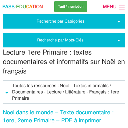
PASS
-EDU
CA
TION
MENU
Tarif / Inscription
Recherche par Catégories
Recherche par Mots-Clés
Lecture 1ere Primaire : textes
documentaires et informatifs sur Noël en
français
Toutes les ressources : Noël - Textes informatifs /
Documentaires - Lecture / Littérature - Français : 1ere
Primaire
Noel dans le monde – Texte documentaire :
1ere, 2eme Primaire – PDF à imprimer