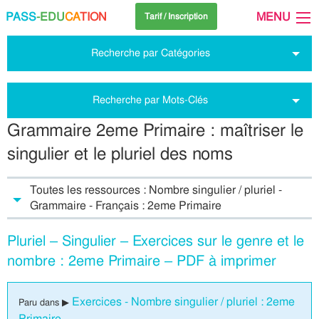
PASS
-EDU
CA
TION
MENU
Tarif / Inscription
Recherche par Catégories
Recherche par Mots-Clés
Grammaire 2eme Primaire : maîtriser le
singulier et le pluriel des noms
Toutes les ressources : Nombre singulier / pluriel -
Grammaire - Français : 2eme Primaire
Pluriel – Singulier – Exercices sur le genre et le
nombre : 2eme Primaire – PDF à imprimer
Exercices - Nombre singulier / pluriel : 2eme
Paru dans ▶
Primaire