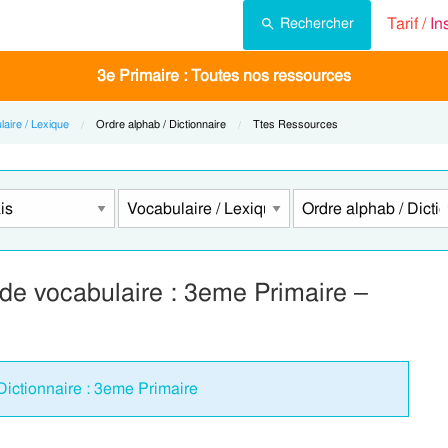
Tarif /
In
Rechercher
3e Primaire : Toutes nos ressources
laire / Lexique
Current:
Ordre alphab / Dictionnaire
Current:
Ttes Ressources
de vocabulaire : 3eme Primaire –
Dictionnaire : 3eme Primaire