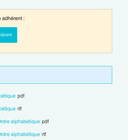
 adhérent :
hérent
bétique
pdf
bétique
rtf
Ordre alphabétique
pdf
Ordre alphabétique
rtf