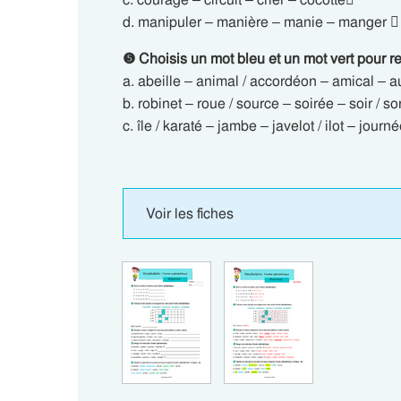
d. manipuler – manière – manie – manger 
❺ Choisis un mot bleu et un mot vert pour re
a. abeille – animal / accordéon – amical – au
b. robinet – roue / source – soirée – soir / sor
c. île / karaté – jambe – javelot / ilot – journé
Voir les fiches