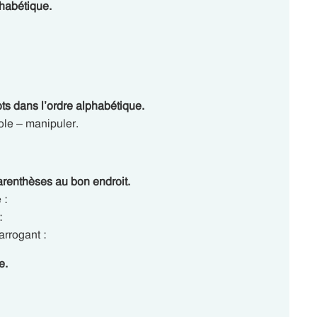
phabétique.
ts dans l’ordre alphabétique.
ole – manipuler.
parenthèses au bon endroit.
 :
:
arrogant :
e.