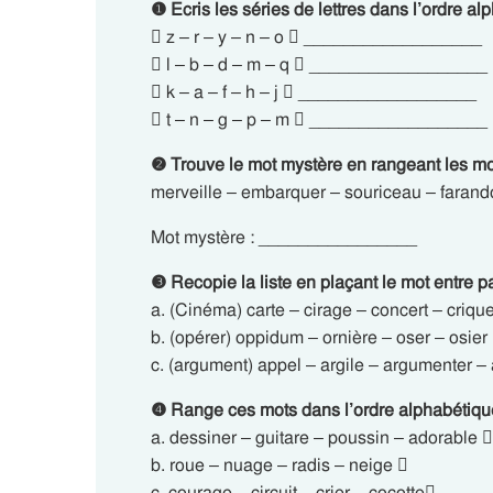
❶ Ecris les séries de lettres dans l’ordre al
 z – r – y – n – o  __________________
 l – b – d – m – q  __________________
 k – a – f – h – j  __________________
 t – n – g – p – m  __________________
❷ Trouve le mot mystère en rangeant les mo
merveille – embarquer – souriceau – farand
Mot mystère : ________________
❸ Recopie la liste en plaçant le mot entre 
a. (Cinéma) carte – cirage – concert – crique
b. (opérer) oppidum – ornière – oser – osier 
c. (argument) appel – argile – argumenter – 
❹ Range ces mots dans l’ordre alphabétiqu
a. dessiner – guitare – poussin – adorable 
b. roue – nuage – radis – neige 
c. courage – circuit – crier – cocotte