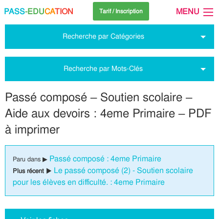
PASS
-EDU
CA
TION
MENU
Tarif / Inscription
Recherche par Catégories
Recherche par Mots-Clés
Passé composé – Soutien scolaire –
Aide aux devoirs : 4eme Primaire – PDF
à imprimer
Passé composé : 4eme Primaire
Paru dans ▶
Le passé composé (2) - Soutien scolaire
Plus récent ▶
pour les élèves en difficulté. : 4eme Primaire