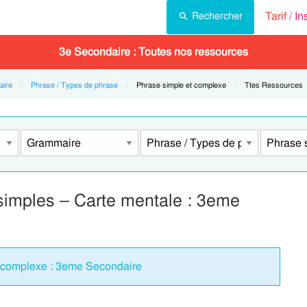
Tarif /
In
Rechercher
3e Secondaire : Toutes nos ressources
ire
Phrase / Types de phrase
Current:
Phrase simple et complexe
Current:
Ttes Ressources
simples – Carte mentale : 3eme
t complexe : 3eme Secondaire