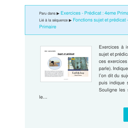
Exercices - Prédicat : 4eme Prim
Paru dans ▶
Fonctions sujet et prédica
Lié à la séquence ▶
Primaire
Exercices à i
sujet et prédi
ces exercices
parle). Indiqu
l’on dit du su
puis indique s
Souligne les 
le…