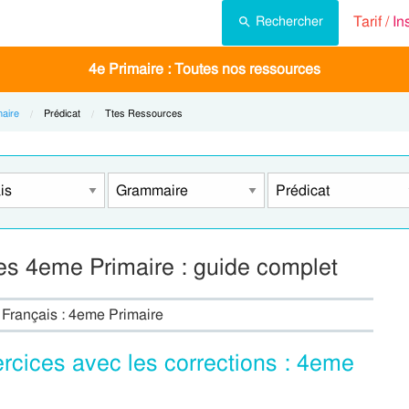
Tarif /
In
Rechercher
4e Primaire : Toutes nos ressources
aire
Current:
Prédicat
Current:
Ttes Ressources
es 4eme Primaire : guide complet
- Français : 4eme Primaire
ercices avec les corrections : 4eme