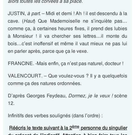
alors toutes les corvées à sa place.
JUSTIN,
à part
. – Midi et demi ! Ah ! il est descendu à la
cave. (
Haut
) Que Mademoiselle ne s’inquiète pas…
comme ça, à certaines heures fixes, il prend des lubies
à Monsieur ! il va chercher ses lettres…il monte du
bois…c’est inoffensif et même il vaut mieux ne pas lui
en parler après, parce que ça le vexe.
FRANCINE. -Mais enfin, ça n’est pas naturel, docteur !
VALENCOURT. – Que voulez-vous ? Il y a quelquefois
comme ça des natures ordonnées.
D’après Georges Feydeau,
Dormez, je le veux !
scène
12.
Infinitifs des verbes soulignés (dans l’ordre) :
ème
Réécris le texte suivant à la 2
personne du singulier