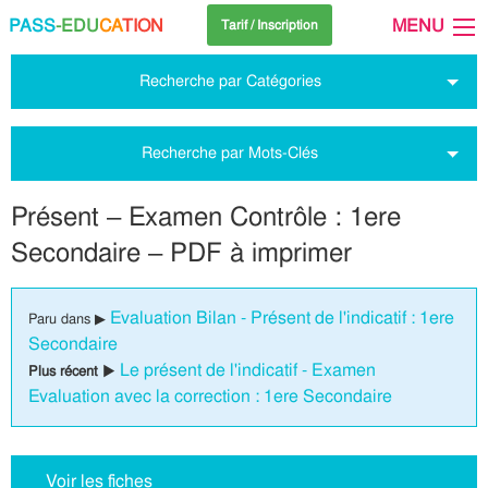
PASS
-EDU
CA
TION
MENU
Tarif / Inscription
Recherche par Catégories
Recherche par Mots-Clés
Présent – Examen Contrôle : 1ere
Secondaire – PDF à imprimer
Evaluation Bilan - Présent de l'indicatif : 1ere
Paru dans ▶
Secondaire
Le présent de l'indicatif - Examen
Plus récent ▶
Evaluation avec la correction : 1ere Secondaire
Voir les fiches