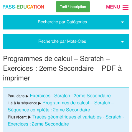
PASS
-EDU
CA
TION
MENU
Tarif / Inscription
Recherche par Catégories
Recherche par Mots-Clés
Programmes de calcul – Scratch –
Exercices : 2eme Secondaire – PDF à
imprimer
Exercices - Scratch : 2eme Secondaire
Paru dans ▶
Programmes de calcul – Scratch –
Lié à la séquence ▶
Séquence complète : 2eme Secondaire
Tracés géométriques et variables - Scratch -
Plus récent ▶
Exercices : 2eme Secondaire