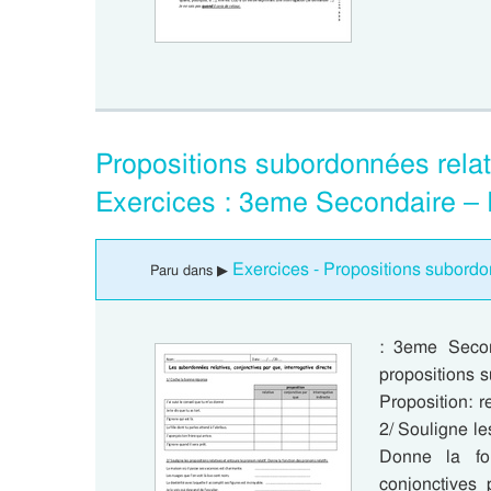
Propositions subordonnées relati
Exercices : 3eme Secondaire –
Exercices - Propositions subord
Paru dans ▶
: 3eme Secon
propositions 
Proposition: r
2/ Souligne les
Donne la fon
conjonctives 