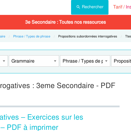
Tarif /
In
Rechercher
3e Secondaire : Toutes nos ressources
ire
Phrase / Types de phrase
Current:
Propositions subordonnées interrogatives
Curr
Tte
rrogatives : 3eme Secondaire - PDF
gatives – Exercices sur les
 – PDF à imprimer