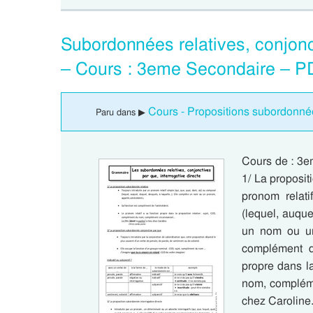
Subordonnées relatives, conjonct
– Cours : 3eme Secondaire – P
Cours - Propositions subordonné
Paru dans ▶
Cours de : 3e
1/ La proposit
pronom relati
(lequel, auque
un nom ou un
complément de
propre dans l
nom, complémen
chez Carolin