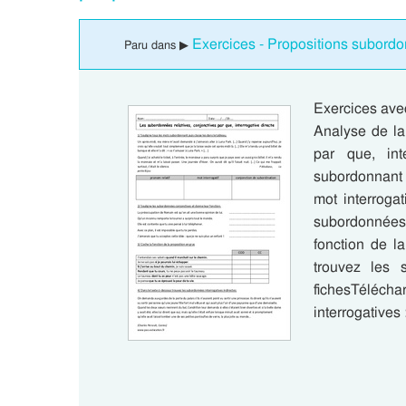
Exercices - Propositions subord
Paru dans ▶
Exercices ave
Analyse de la
par que, int
subordonnant 
mot interroga
subordonnées 
fonction de l
trouvez les s
fichesTéléch
interrogatives