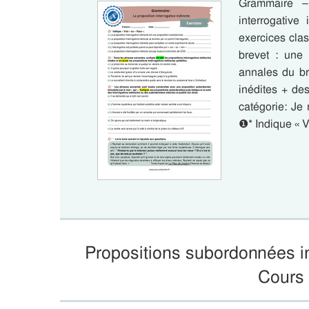
Grammaire – 
interrogativ
exercices cla
brevet : une 
annales du br
inédites + de
catégorie: Je
❶* Indique « V
Propositions subordonnées i
Cours 