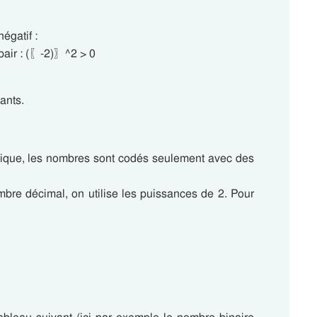
égatif :
t pair : (〖-2)〗^2 > 0
ants.
atique, les nombres sont codés seulement avec des
bre décimal, on utilise les puissances de 2. Pour