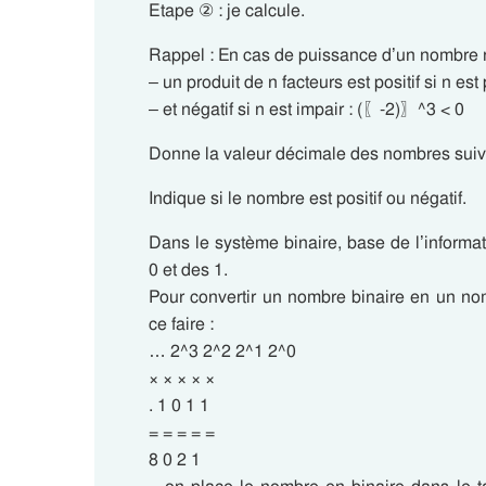
Etape ② : je calcule.
Rappel : En cas de puissance d’un nombre n
– un produit de n facteurs est positif si n es
– et négatif si n est impair : (〖-2)〗^3 < 0
Donne la valeur décimale des nombres suiv
Indique si le nombre est positif ou négatif.
Dans le système binaire, base de l’inform
0 et des 1.
Pour convertir un nombre binaire en un nom
ce faire :
… 2^3 2^2 2^1 2^0
× × × × ×
. 1 0 1 1
= = = = =
8 0 2 1