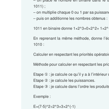
– on place le nombre en binaire dans le t
1011) ;
– on multiplie chaque 0 ou 1 par sa puissan
– puis on additionne les nombres obtenus :
1011 en binaire donne 1×2^3+0×2^2+ 1×2^
En reprenant la même méthode, donne l’éc
1010 :
Calculer en respectant les priorités opératoi
Méthode pour calculer en respectant les prio
Etape ① : je calcule ce qu’il y a à l’intérieu
Etape ② : je calcule les puissances.
Etape ③ : je calcule dans l’ordre les produit
Exemple :
E=(7-5)^2÷2^3+3×2^(-1)