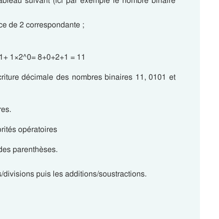
ableau suivant (ici par exemple le nombre binaire
ce de 2 correspondante ;
1+ 1×2^0= 8+0+2+1 = 11
riture décimale des nombres binaires 11, 0101 et
res.
rités opératoires
r des parenthèses.
s/divisions puis les additions/soustractions.