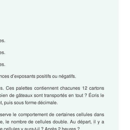
es.
es.
es.
nces d’exposants positifs ou négatifs.
es. Ces palettes contiennent chacunes 12 cartons
en de gâteaux sont transportés en tout ? Écris le
nt, puis sous forme décimale.
bserve le comportement de certaines cellules dans
, le nombre de cellules double. Au départ, il y a
 cellules y aura-t-il ? Après 2 heures ?