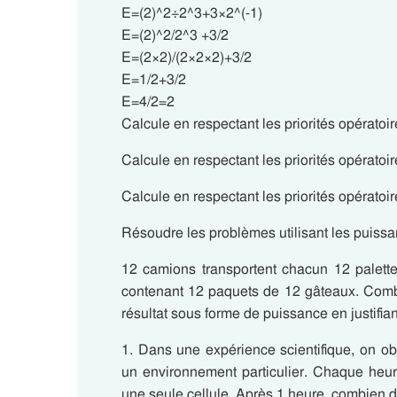
E=(2)^2÷2^3+3×2^(-1)
E=(2)^2/2^3 +3/2
E=(2×2)/(2×2×2)+3/2
E=1/2+3/2
E=4/2=2
Calcule en respectant les priorités opératoir
Calcule en respectant les priorités opératoir
Calcule en respectant les priorités opératoir
Résoudre les problèmes utilisant les puissa
12 camions transportent chacun 12 palett
contenant 12 paquets de 12 gâteaux. Combi
résultat sous forme de puissance en justifia
1. Dans une expérience scientifique, on o
un environnement particulier. Chaque heure
une seule cellule. Après 1 heure, combien de