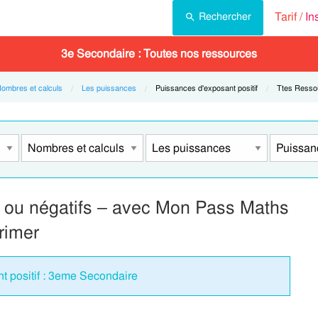
Tarif /
In
Rechercher
3e Secondaire : Toutes nos ressources
ombres et calculs
Les puissances
Current:
Puissances d'exposant positif
Current:
Ttes Resso
s ou négatifs – avec Mon Pass Maths
rimer
t positif : 3eme Secondaire