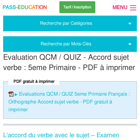
PASS
-EDU
CA
TION
MENU
Tarif / Inscription
Recherche par Catégories
Recherche par Mots-Clés
Evaluation QCM / QUIZ - Accord sujet
verbe : 5eme Primaire - PDF à imprimer
PDF gratuit à imprimer
Evaluations QCM / QUIZ 5eme Primaire Français :
Orthographe Accord sujet verbe - PDF gratuit à
imprimer
L’accord du verbe avec le sujet – Examen