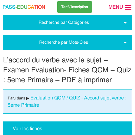
PASS
-EDU
CA
TION
MENU
Tarif / Inscription
Recherche par Catégories
Recherche par Mots-Clés
L’accord du verbe avec le sujet –
Examen Evaluation- Fiches QCM – Quiz
: 5eme Primaire – PDF à imprimer
Evaluation QCM / QUIZ - Accord sujet verbe :
Paru dans ▶
5eme Primaire
Voir les fiches