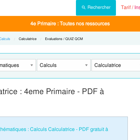
Tarif /
In
Rechercher
4e Primaire : Toutes nos ressources
Calculs
Current:
Calculatrice
Current:
Evaluations / QUIZ QCM
trice : 4eme Primaire - PDF à
matiques : Calculs Calculatrice - PDF gratuit à