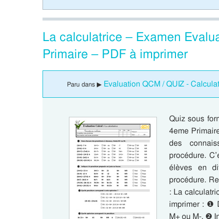
La calculatrice – Examen Evalu
Primaire – PDF à imprimer
Evaluation QCM / QUIZ - Calculat
Paru dans ▶
Quiz sous for
4eme Primaire 
des connais
procédure. C’e
élèves en di
procédure. Re
: La calculat
imprimer : ❶ 
M+ ou M-. ❷ I