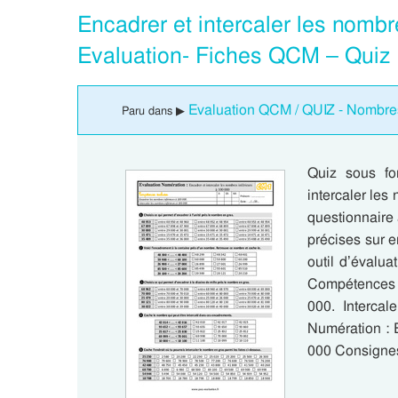
Encadrer et intercaler les nomb
Evaluation- Fiches QCM – Quiz 
Evaluation QCM / QUIZ - Nombres
Paru dans ▶
Quiz sous f
intercaler le
questionnaire 
précises sur e
outil d’évalua
Compétences 
000. Intercal
Numération : E
000 Consigne