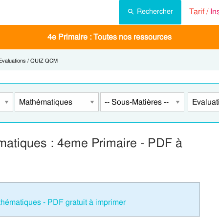
Tarif /
In
Rechercher
4e Primaire : Toutes nos ressources
Current:
Evaluations / QUIZ QCM
atiques : 4eme Primaire - PDF à
ématiques - PDF gratuit à imprimer