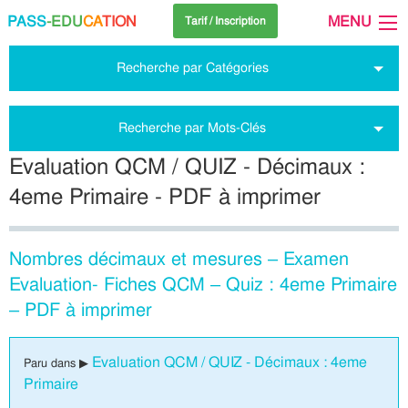
PASS
-EDU
CA
TION
MENU
Tarif / Inscription
Recherche par Catégories
Recherche par Mots-Clés
Evaluation QCM / QUIZ - Décimaux :
4eme Primaire - PDF à imprimer
Nombres décimaux et mesures – Examen
Evaluation- Fiches QCM – Quiz : 4eme Primaire
– PDF à imprimer
Evaluation QCM / QUIZ - Décimaux : 4eme
Paru dans ▶
Primaire