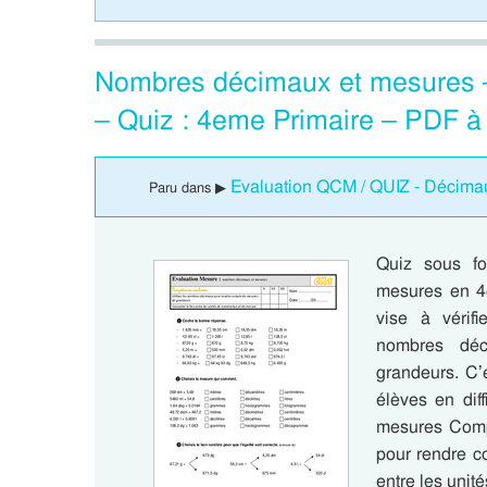
Nombres décimaux et mesures 
– Quiz : 4eme Primaire – PDF à
Evaluation QCM / QUIZ - Décima
Paru dans ▶
Quiz sous f
mesures en 4e
vise à vérifi
nombres dé
grandeurs. C’e
élèves en dif
mesures Comp
pour rendre c
entre les uni