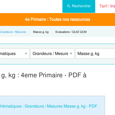
Tarif /
In
Rechercher
4e Primaire : Toutes nos ressources
Grandeurs / Mesures
Current:
Masse g, kg
Current:
Evaluations / QUIZ QCM
g, kg : 4eme Primaire - PDF à
hématiques : Grandeurs / Mesures Masse g, kg - PDF