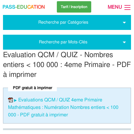
PASS
-EDU
CA
TION
MENU
Tarif / Inscription
Recherche par Catégories
Recherche par Mots-Clés
Evaluation QCM / QUIZ - Nombres
entiers < 100 000 : 4eme Primaire - PDF
à imprimer
PDF gratuit à imprimer
Evaluations QCM / QUIZ 4eme Primaire
Mathématiques : Numération Nombres entiers < 100
000 - PDF gratuit à imprimer