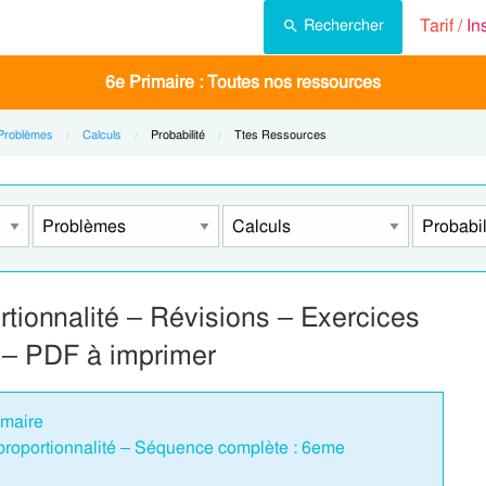
Tarif /
In
Rechercher
6e Primaire : Toutes nos ressources
Problèmes
Calculs
Current:
Probabilité
Current:
Ttes Ressources
tionnalité – Révisions – Exercices
e – PDF à imprimer
imaire
roportionnalité – Séquence complète : 6eme