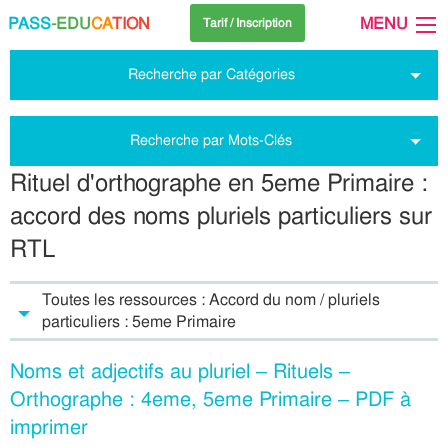
PASS
-EDU
CA
TION
MENU
Tarif / Inscription
Recherche par Catégories
Recherche par Mots-Clés
Rituel d'orthographe en 5eme Primaire :
accord des noms pluriels particuliers sur
RTL
Toutes les ressources : Accord du nom / pluriels
particuliers : 5eme Primaire
Noms et adjectifs au pluriel – Rituels –
Orthographe : 4eme, 5eme Primaire – PDF à
imprimer