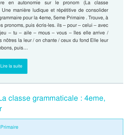
aire en autonomie sur le pronom (La classe
 Une manière ludique et répétitive de consolider
 grammaire pour la 4eme, 5eme Primaire . Trouve, à
es pronoms, puis écris-les. ils – pour – celui – avec
jeu – tu – aile – mous – vous – îles elle arrive /
les nôtres la leur / on chante / ceux du fond Elle leur
nbons, puis…
Lire la suite
 La classe grammaticale : 4eme,
r
 Primaire