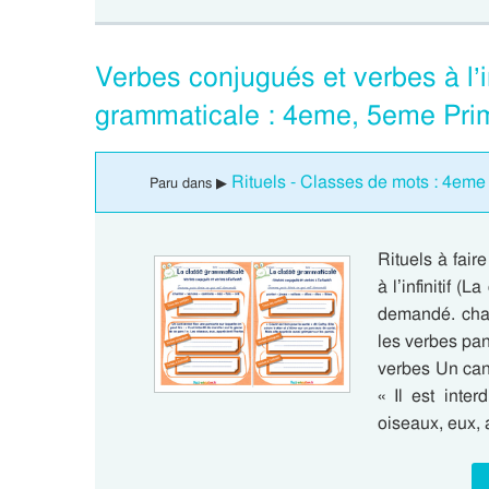
Verbes conjugués et verbes à l’in
grammaticale : 4eme, 5eme Pri
Rituels - Classes de mots : 4eme
Paru dans ▶
Rituels à fai
à l’infinitif (
demandé. chan
les verbes pan
verbes Un cant
« Il est inte
oiseaux, eux,