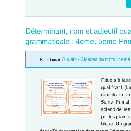
Déterminant, nom et adjectif qual
grammaticale : 4eme, 5eme Pri
Rituels - Classes de mots : 4eme
Paru dans ▶
Rituels à fair
qualificatif 
répétitive de
5eme Primair
splendide tes
petites graines
bleue. Un gra