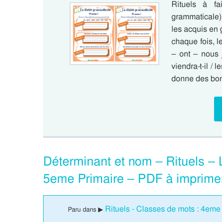
Rituels à f
grammaticale)
les acquis en
chaque fois, l
– ont – nous 
viendra-t-il / 
donne des bo
Déterminant et nom – Rituels –
5eme Primaire – PDF à imprime
Rituels - Classes de mots : 4eme
Paru dans ▶