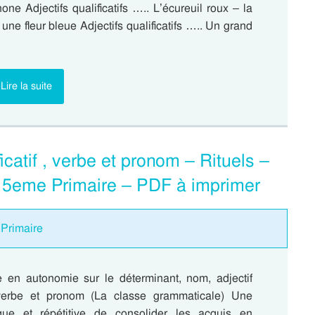
one Adjectifs qualificatifs ….. L’écureuil roux – la
 une fleur bleue Adjectifs qualificatifs ….. Un grand
Lire la suite
icatif , verbe et pronom – Rituels –
 5eme Primaire – PDF à imprimer
 Primaire
re en autonomie sur le déterminant, nom, adjectif
, verbe et pronom (La classe grammaticale) Une
que et répétitive de consolider les acquis en