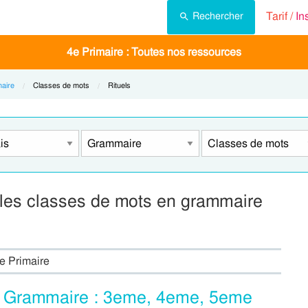
Tarif /
In
Rechercher
4e Primaire : Toutes nos ressources
aire
Current:
Classes de mots
Current:
Rituels
r les classes de mots en grammaire
e Primaire
 – Grammaire : 3eme, 4eme, 5eme