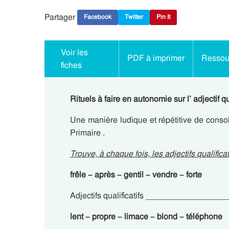
Partager
Facebook
Twitter
Pin It
Voir les
PDF à imprimer
Ressour
fiches
Rituels à faire en autonomie sur l’ adjectif q
Une manière ludique et répétitive de conso
Primaire .
Trouve, à chaque fois, les adjectifs qualificat
frêle – après – gentil – vendre – forte
Adjectifs qualificatifs ________________
lent – propre – limace – blond – téléphone