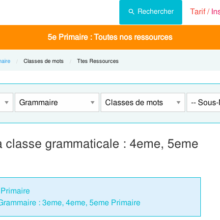
Tarif /
In
Rechercher
5e Primaire : Toutes nos ressources
aire
Current:
Classes de mots
Current:
Ttes Ressources
– La classe grammaticale : 4eme, 5eme
 Primaire
 - Grammaire : 3eme, 4eme, 5eme Primaire