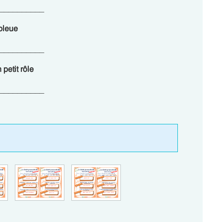
____________
 bleue
____________
petit rôle
____________