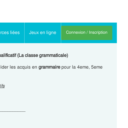
ces liées
Jeux en ligne
Connexion / Inscription
ualificatif (La classe grammaticale)
lider les acquis en
grammaire
pour la 4eme, 5eme
ifs
____________